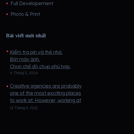
Full Developement
Photo & Print
Bài viết mới nhất
Kiểm tra pin và thẻ nhớ.
Bật máy ảnh.
Chọn chế độ chụp phù hợp.
6 Tháng 5, 2024
Lấy nét trước khi chụp (nếu cần).
Nhấn nút chụp để chụp ảnh.
Creative agencies are probably
Xem và xóa ảnh sau khi chụp.
one of the most exciting places
Tắt máy ảnh để tiết kiệm pin.
to work at. However, working at
an agency isn’t the right fit for
12 Tháng 9, 2021
everyone. Besides being creati ...